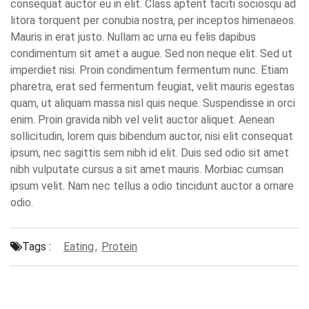
consequat auctor eu in elit. Class aptent taciti sociosqu ad
litora torquent per conubia nostra, per inceptos himenaeos.
Mauris in erat justo. Nullam ac urna eu felis dapibus
condimentum sit amet a augue. Sed non neque elit. Sed ut
imperdiet nisi. Proin condimentum fermentum nunc. Etiam
pharetra, erat sed fermentum feugiat, velit mauris egestas
quam, ut aliquam massa nisl quis neque. Suspendisse in orci
enim. Proin gravida nibh vel velit auctor aliquet. Aenean
sollicitudin, lorem quis bibendum auctor, nisi elit consequat
ipsum, nec sagittis sem nibh id elit. Duis sed odio sit amet
nibh vulputate cursus a sit amet mauris. Morbiac cumsan
ipsum velit. Nam nec tellus a odio tincidunt auctor a ornare
odio.
Tags :
Eating
,
Protein
Previous Article
Next Article