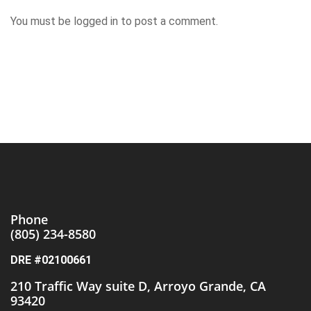
You must be
logged in
to post a comment.
Phone
(805)
234-8580
DRE #02100661
210 Traffic Way suite D, Arroyo Grande, CA
93420