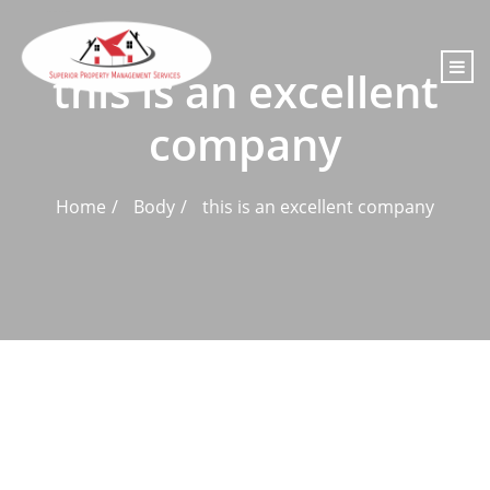
content
this is an excellent
company
Home
Body
this is an excellent company
Admin
July 8, 2020